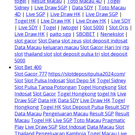
togel
|
Result Macau
|
Toto Macau 4D
|
Togel
Sidney
|
Live Draw SGP
|
Data SDY
|
Toto Macau
4D
|
Live SGP
|
Live Draw HK
|
Live Draw SGP
|
Togel HK
|
Live Draw HK
|
Live Draw HK
|
Live SDY
|
Live SDY
|
Togel
|
Jwtogel
|
Slot 5000
|
Slot Qris
|
Live Draw HK
|
paito sgp
|
SBOBET
|
Nenekslot
|
slot gacor
Slot Dana
slot zeus
slot deposit indosat
Data Macau
keluaran macau
Slot Gacor Hari Ini
rtp
slot
thailand slot
slot deposit pulsa tri
slot deposit
5000
Slot Bet 400
Slot Gacor 777
https://slotdepositpulsa2024.com/
Slot
Slot Pulsa Indosat
Slot Depo 5K
Togel Sidney
Slot Pulsa Tanpa Potongan
Togel Hongkong
Slot
Indosat
Slot Gacor
Togel Hongkong
togel hk
Live
Draw SGP
Data HK
Data SDY
Live Draw HK
Togel
Hongkong
Togel HK
Slot Deposit Pulsa
Result SDY
Data Macau
Pengeluaran Macau
Result SGP
Result
Macau
Togel HK
Live SGP
Toto Macau
Pragmatic
Play
Live Draw SGP
Slot Indosat
Data Macau
Slot
Thailand
Pengeluaran Kamboja
Togel Macau
Live