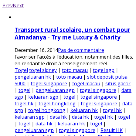
Prev
Next
Transport rural scolaire, un combat pour
Almadanya - Try me Luxury & Charity
December 16, 2014
Pas de commentaire
Favoriser l’accès à l’éducat ion, notamment des filles,
en rendant le droit à l’enseignement réel…
Togel
togel sidney
|
toto macau
|
togel sgp
|
pengeluaran hk
|
toto macau
|
slot deposit pulsa
5000
|
togel singapore
|
togel macau
|
situs gacor
|
togel
|
pengeluaran sgp
|
togel singapore
|
data
sgp
|
keluaran sgp
|
togel
|
togel singapore
|
togel hk
|
togel hongkong
|
togel singapore
|
data
sgp
|
togel hongkong
|
keluaran hk
|
togel hk
|
keluaran sgp
|
data hk
|
data hk
|
togel hk
|
togel
|
togel
|
data hk
|
keluaran hk
|
togel
|
pengeluaran sgp
|
togel singapore
|
Result HK
|