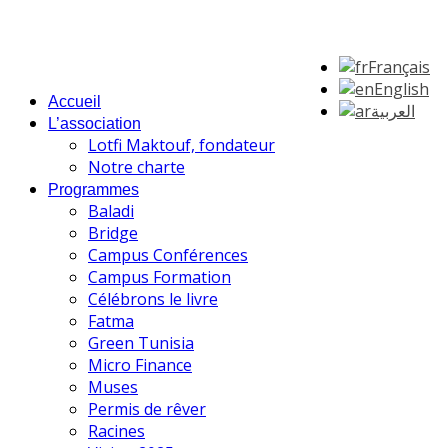
Français
English
Accueil
العربية
L’association
Lotfi Maktouf, fondateur
Notre charte
Programmes
Baladi
Bridge
Campus Conférences
Campus Formation
Célébrons le livre
Fatma
Green Tunisia
Micro Finance
Muses
Permis de rêver
Racines