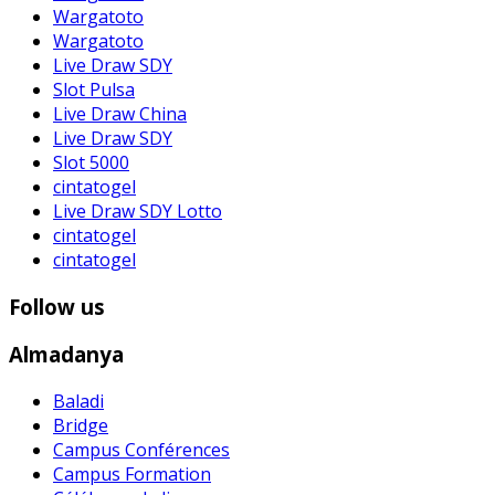
Wargatoto
Wargatoto
Live Draw SDY
Slot Pulsa
Live Draw China
Live Draw SDY
Slot 5000
cintatogel
Live Draw SDY Lotto
cintatogel
cintatogel
Follow us
Almadanya
Baladi
Bridge
Campus Conférences
Campus Formation