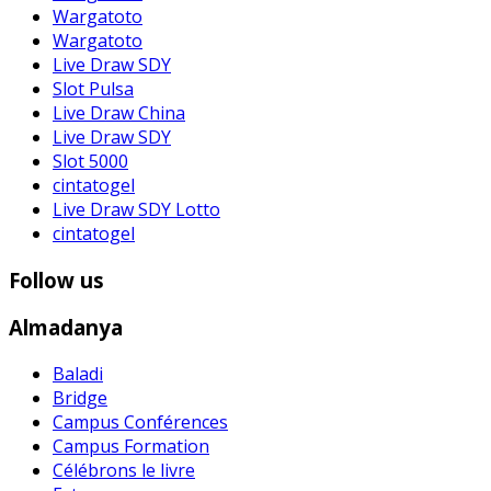
Wargatoto
Wargatoto
Live Draw SDY
Slot Pulsa
Live Draw China
Live Draw SDY
Slot 5000
cintatogel
Live Draw SDY Lotto
cintatogel
Follow us
Almadanya
Baladi
Bridge
Campus Conférences
Campus Formation
Célébrons le livre