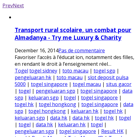
Prev
Next
Transport rural scolaire, un combat pour
Almadanya - Try me Luxury & Charity
December 16, 2014
Pas de commentaire
Favoriser l’accès à l’éducat ion, notamment des filles,
en rendant le droit à l’enseignement réel…
Togel
togel sidney
|
toto macau
|
togel sgp
|
pengeluaran hk
|
toto macau
|
slot deposit pulsa
5000
|
togel singapore
|
togel macau
|
situs gacor
|
togel
|
pengeluaran sgp
|
togel singapore
|
data
sgp
|
keluaran sgp
|
togel
|
togel singapore
|
togel hk
|
togel hongkong
|
togel singapore
|
data
sgp
|
togel hongkong
|
keluaran hk
|
togel hk
|
keluaran sgp
|
data hk
|
data hk
|
togel hk
|
togel
|
togel
|
data hk
|
keluaran hk
|
togel
|
pengeluaran sgp
|
togel singapore
|
Result HK
|