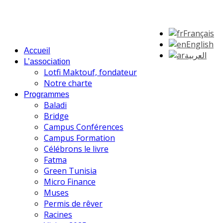
Français
English
Accueil
العربية
L’association
Lotfi Maktouf, fondateur
Notre charte
Programmes
Baladi
Bridge
Campus Conférences
Campus Formation
Célébrons le livre
Fatma
Green Tunisia
Micro Finance
Muses
Permis de rêver
Racines