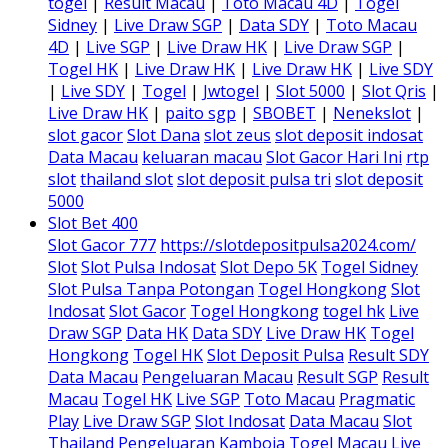
togel
|
Result Macau
|
Toto Macau 4D
|
Togel
Sidney
|
Live Draw SGP
|
Data SDY
|
Toto Macau
4D
|
Live SGP
|
Live Draw HK
|
Live Draw SGP
|
Togel HK
|
Live Draw HK
|
Live Draw HK
|
Live SDY
|
Live SDY
|
Togel
|
Jwtogel
|
Slot 5000
|
Slot Qris
|
Live Draw HK
|
paito sgp
|
SBOBET
|
Nenekslot
|
slot gacor
Slot Dana
slot zeus
slot deposit indosat
Data Macau
keluaran macau
Slot Gacor Hari Ini
rtp
slot
thailand slot
slot deposit pulsa tri
slot deposit
5000
Slot Bet 400
Slot Gacor 777
https://slotdepositpulsa2024.com/
Slot
Slot Pulsa Indosat
Slot Depo 5K
Togel Sidney
Slot Pulsa Tanpa Potongan
Togel Hongkong
Slot
Indosat
Slot Gacor
Togel Hongkong
togel hk
Live
Draw SGP
Data HK
Data SDY
Live Draw HK
Togel
Hongkong
Togel HK
Slot Deposit Pulsa
Result SDY
Data Macau
Pengeluaran Macau
Result SGP
Result
Macau
Togel HK
Live SGP
Toto Macau
Pragmatic
Play
Live Draw SGP
Slot Indosat
Data Macau
Slot
Thailand
Pengeluaran Kamboja
Togel Macau
Live