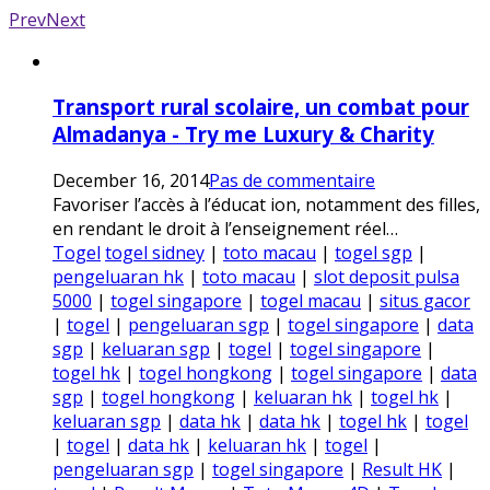
Prev
Next
Transport rural scolaire, un combat pour
Almadanya - Try me Luxury & Charity
December 16, 2014
Pas de commentaire
Favoriser l’accès à l’éducat ion, notamment des filles,
en rendant le droit à l’enseignement réel…
Togel
togel sidney
|
toto macau
|
togel sgp
|
pengeluaran hk
|
toto macau
|
slot deposit pulsa
5000
|
togel singapore
|
togel macau
|
situs gacor
|
togel
|
pengeluaran sgp
|
togel singapore
|
data
sgp
|
keluaran sgp
|
togel
|
togel singapore
|
togel hk
|
togel hongkong
|
togel singapore
|
data
sgp
|
togel hongkong
|
keluaran hk
|
togel hk
|
keluaran sgp
|
data hk
|
data hk
|
togel hk
|
togel
|
togel
|
data hk
|
keluaran hk
|
togel
|
pengeluaran sgp
|
togel singapore
|
Result HK
|