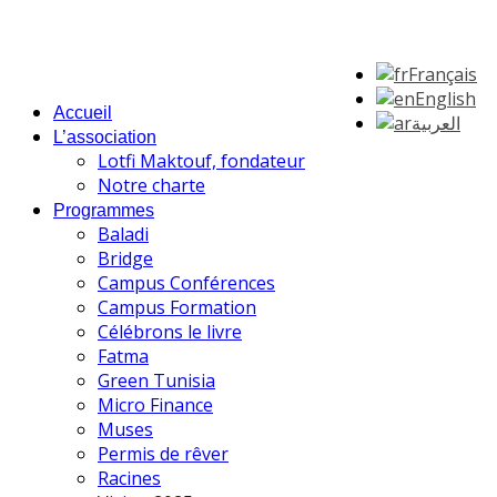
Français
English
Accueil
العربية
L’association
Lotfi Maktouf, fondateur
Notre charte
Programmes
Baladi
Bridge
Campus Conférences
Campus Formation
Célébrons le livre
Fatma
Green Tunisia
Micro Finance
Muses
Permis de rêver
Racines