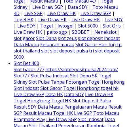
togel
|
Result Macau
|
Toto Macau 4D
|
Togel
Sidney
|
Live Draw SGP
|
Data SDY
|
Toto Macau
4D
|
Live SGP
|
Live Draw HK
|
Live Draw SGP
|
Togel HK
|
Live Draw HK
|
Live Draw HK
|
Live SDY
|
Live SDY
|
Togel
|
Jwtogel
|
Slot 5000
|
Slot Qris
|
Live Draw HK
|
paito sgp
|
SBOBET
|
Nenekslot
|
slot gacor
Slot Dana
slot zeus
slot deposit indosat
Data Macau
keluaran macau
Slot Gacor Hari Ini
rtp
slot
thailand slot
slot deposit pulsa tri
slot deposit
5000
Slot Bet 400
Slot Gacor 777
https://slotdepositpulsa2024.com/
Slot777
Slot Pulsa Indosat
Slot Depo 5K
Togel
Sidney
Slot Pulsa Tanpa Potongan
Togel Hongkong
Slot Indosat
Slot Gacor
Togel Hongkong
togel hk
Live Draw SGP
Data HK
Data SDY
Live Draw HK
Togel Hongkong
Togel HK
Slot Deposit Pulsa
Result SDY
Data Macau
Pengeluaran Macau
Result
SGP
Result Macau
Togel HK
Live SGP
Toto Macau
Pragmatic Play
Live Draw SGP
Slot Indosat
Data
Macau
Slot Thailand
Pengeluaran Kamboja
Togel