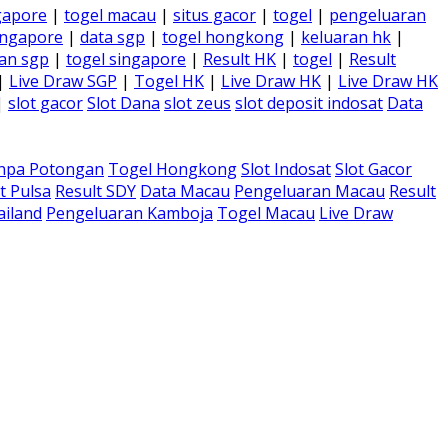
gapore
|
togel macau
|
situs gacor
|
togel
|
pengeluaran
ingapore
|
data sgp
|
togel hongkong
|
keluaran hk
|
an sgp
|
togel singapore
|
Result HK
|
togel
|
Result
|
Live Draw SGP
|
Togel HK
|
Live Draw HK
|
Live Draw HK
|
slot gacor
Slot Dana
slot zeus
slot deposit indosat
Data
anpa Potongan
Togel Hongkong
Slot Indosat
Slot Gacor
t Pulsa
Result SDY
Data Macau
Pengeluaran Macau
Result
ailand
Pengeluaran Kamboja
Togel Macau
Live Draw