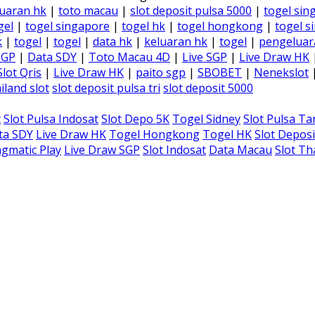
uaran hk
|
toto macau
|
slot deposit pulsa 5000
|
togel sin
gel
|
togel singapore
|
togel hk
|
togel hongkong
|
togel s
k
|
togel
|
togel
|
data hk
|
keluaran hk
|
togel
|
pengeluar
SGP
|
Data SDY
|
Toto Macau 4D
|
Live SGP
|
Live Draw HK
Slot Qris
|
Live Draw HK
|
paito sgp
|
SBOBET
|
Nenekslot
iland slot
slot deposit pulsa tri
slot deposit 5000
t
Slot Pulsa Indosat
Slot Depo 5K
Togel Sidney
Slot Pulsa T
ta SDY
Live Draw HK
Togel Hongkong
Togel HK
Slot Deposi
gmatic Play
Live Draw SGP
Slot Indosat
Data Macau
Slot Th