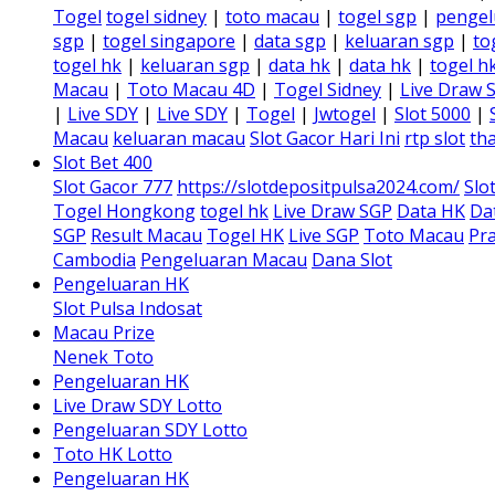
Togel
togel sidney
|
toto macau
|
togel sgp
|
pengel
sgp
|
togel singapore
|
data sgp
|
keluaran sgp
|
to
togel hk
|
keluaran sgp
|
data hk
|
data hk
|
togel h
Macau
|
Toto Macau 4D
|
Togel Sidney
|
Live Draw 
|
Live SDY
|
Live SDY
|
Togel
|
Jwtogel
|
Slot 5000
|
Macau
keluaran macau
Slot Gacor Hari Ini
rtp slot
tha
Slot Bet 400
Slot Gacor 777
https://slotdepositpulsa2024.com/
Slo
Togel Hongkong
togel hk
Live Draw SGP
Data HK
Da
SGP
Result Macau
Togel HK
Live SGP
Toto Macau
Pra
Cambodia
Pengeluaran Macau
Dana Slot
Pengeluaran HK
Slot Pulsa Indosat
Macau Prize
Nenek Toto
Pengeluaran HK
Live Draw SDY Lotto
Pengeluaran SDY Lotto
Toto HK Lotto
Pengeluaran HK