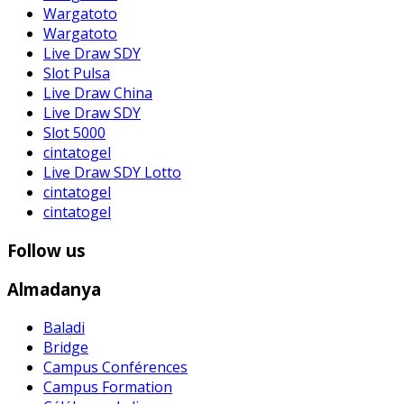
Wargatoto
Wargatoto
Live Draw SDY
Slot Pulsa
Live Draw China
Live Draw SDY
Slot 5000
cintatogel
Live Draw SDY Lotto
cintatogel
cintatogel
Follow us
Almadanya
Baladi
Bridge
Campus Conférences
Campus Formation