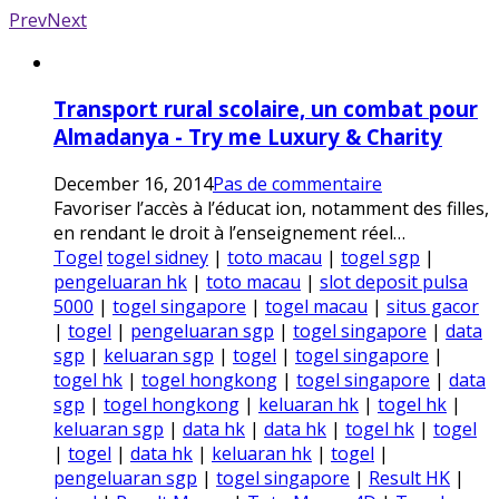
Prev
Next
Transport rural scolaire, un combat pour
Almadanya - Try me Luxury & Charity
December 16, 2014
Pas de commentaire
Favoriser l’accès à l’éducat ion, notamment des filles,
en rendant le droit à l’enseignement réel…
Togel
togel sidney
|
toto macau
|
togel sgp
|
pengeluaran hk
|
toto macau
|
slot deposit pulsa
5000
|
togel singapore
|
togel macau
|
situs gacor
|
togel
|
pengeluaran sgp
|
togel singapore
|
data
sgp
|
keluaran sgp
|
togel
|
togel singapore
|
togel hk
|
togel hongkong
|
togel singapore
|
data
sgp
|
togel hongkong
|
keluaran hk
|
togel hk
|
keluaran sgp
|
data hk
|
data hk
|
togel hk
|
togel
|
togel
|
data hk
|
keluaran hk
|
togel
|
pengeluaran sgp
|
togel singapore
|
Result HK
|