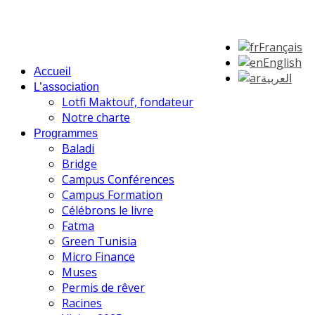
Français
English
Accueil
العربية
L’association
Lotfi Maktouf, fondateur
Notre charte
Programmes
Baladi
Bridge
Campus Conférences
Campus Formation
Célébrons le livre
Fatma
Green Tunisia
Micro Finance
Muses
Permis de rêver
Racines