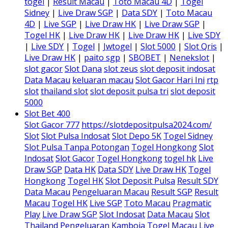
togel
|
Result Macau
|
Toto Macau 4D
|
Togel
Sidney
|
Live Draw SGP
|
Data SDY
|
Toto Macau
4D
|
Live SGP
|
Live Draw HK
|
Live Draw SGP
|
Togel HK
|
Live Draw HK
|
Live Draw HK
|
Live SDY
|
Live SDY
|
Togel
|
Jwtogel
|
Slot 5000
|
Slot Qris
|
Live Draw HK
|
paito sgp
|
SBOBET
|
Nenekslot
|
slot gacor
Slot Dana
slot zeus
slot deposit indosat
Data Macau
keluaran macau
Slot Gacor Hari Ini
rtp
slot
thailand slot
slot deposit pulsa tri
slot deposit
5000
Slot Bet 400
Slot Gacor 777
https://slotdepositpulsa2024.com/
Slot
Slot Pulsa Indosat
Slot Depo 5K
Togel Sidney
Slot Pulsa Tanpa Potongan
Togel Hongkong
Slot
Indosat
Slot Gacor
Togel Hongkong
togel hk
Live
Draw SGP
Data HK
Data SDY
Live Draw HK
Togel
Hongkong
Togel HK
Slot Deposit Pulsa
Result SDY
Data Macau
Pengeluaran Macau
Result SGP
Result
Macau
Togel HK
Live SGP
Toto Macau
Pragmatic
Play
Live Draw SGP
Slot Indosat
Data Macau
Slot
Thailand
Pengeluaran Kamboja
Togel Macau
Live