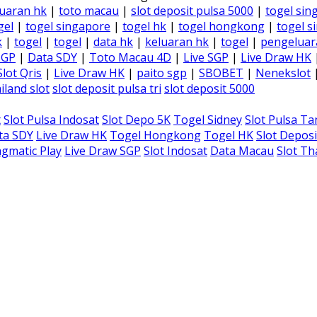
uaran hk
|
toto macau
|
slot deposit pulsa 5000
|
togel sin
gel
|
togel singapore
|
togel hk
|
togel hongkong
|
togel s
k
|
togel
|
togel
|
data hk
|
keluaran hk
|
togel
|
pengeluar
SGP
|
Data SDY
|
Toto Macau 4D
|
Live SGP
|
Live Draw HK
Slot Qris
|
Live Draw HK
|
paito sgp
|
SBOBET
|
Nenekslot
iland slot
slot deposit pulsa tri
slot deposit 5000
t
Slot Pulsa Indosat
Slot Depo 5K
Togel Sidney
Slot Pulsa T
ta SDY
Live Draw HK
Togel Hongkong
Togel HK
Slot Deposi
gmatic Play
Live Draw SGP
Slot Indosat
Data Macau
Slot Th