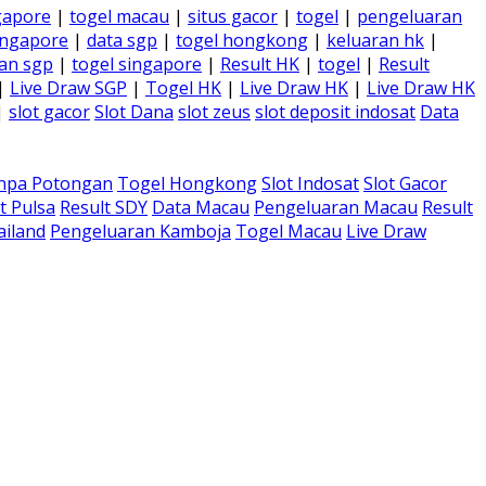
gapore
|
togel macau
|
situs gacor
|
togel
|
pengeluaran
ingapore
|
data sgp
|
togel hongkong
|
keluaran hk
|
an sgp
|
togel singapore
|
Result HK
|
togel
|
Result
|
Live Draw SGP
|
Togel HK
|
Live Draw HK
|
Live Draw HK
|
slot gacor
Slot Dana
slot zeus
slot deposit indosat
Data
anpa Potongan
Togel Hongkong
Slot Indosat
Slot Gacor
t Pulsa
Result SDY
Data Macau
Pengeluaran Macau
Result
ailand
Pengeluaran Kamboja
Togel Macau
Live Draw