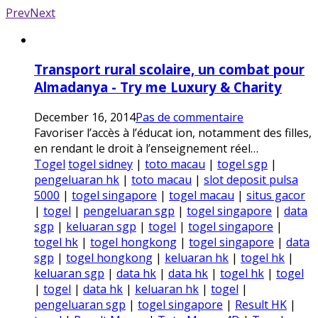
Prev
Next
Transport rural scolaire, un combat pour
Almadanya - Try me Luxury & Charity
December 16, 2014
Pas de commentaire
Favoriser l’accès à l’éducat ion, notamment des filles,
en rendant le droit à l’enseignement réel…
Togel
togel sidney
|
toto macau
|
togel sgp
|
pengeluaran hk
|
toto macau
|
slot deposit pulsa
5000
|
togel singapore
|
togel macau
|
situs gacor
|
togel
|
pengeluaran sgp
|
togel singapore
|
data
sgp
|
keluaran sgp
|
togel
|
togel singapore
|
togel hk
|
togel hongkong
|
togel singapore
|
data
sgp
|
togel hongkong
|
keluaran hk
|
togel hk
|
keluaran sgp
|
data hk
|
data hk
|
togel hk
|
togel
|
togel
|
data hk
|
keluaran hk
|
togel
|
pengeluaran sgp
|
togel singapore
|
Result HK
|