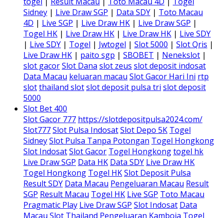
togel
|
Result Macau
|
Toto Macau 4D
|
Togel
Sidney
|
Live Draw SGP
|
Data SDY
|
Toto Macau
4D
|
Live SGP
|
Live Draw HK
|
Live Draw SGP
|
Togel HK
|
Live Draw HK
|
Live Draw HK
|
Live SDY
|
Live SDY
|
Togel
|
Jwtogel
|
Slot 5000
|
Slot Qris
|
Live Draw HK
|
paito sgp
|
SBOBET
|
Nenekslot
|
slot gacor
Slot Dana
slot zeus
slot deposit indosat
Data Macau
keluaran macau
Slot Gacor Hari Ini
rtp
slot
thailand slot
slot deposit pulsa tri
slot deposit
5000
Slot Bet 400
Slot Gacor 777
https://slotdepositpulsa2024.com/
Slot777
Slot Pulsa Indosat
Slot Depo 5K
Togel
Sidney
Slot Pulsa Tanpa Potongan
Togel Hongkong
Slot Indosat
Slot Gacor
Togel Hongkong
togel hk
Live Draw SGP
Data HK
Data SDY
Live Draw HK
Togel Hongkong
Togel HK
Slot Deposit Pulsa
Result SDY
Data Macau
Pengeluaran Macau
Result
SGP
Result Macau
Togel HK
Live SGP
Toto Macau
Pragmatic Play
Live Draw SGP
Slot Indosat
Data
Macau
Slot Thailand
Pengeluaran Kamboja
Togel