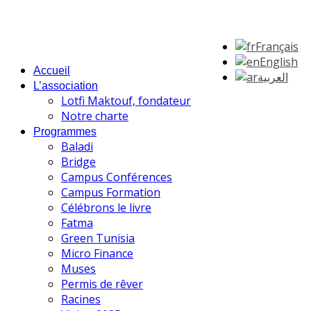
Français
English
Accueil
العربية
L’association
Lotfi Maktouf, fondateur
Notre charte
Programmes
Baladi
Bridge
Campus Conférences
Campus Formation
Célébrons le livre
Fatma
Green Tunisia
Micro Finance
Muses
Permis de rêver
Racines